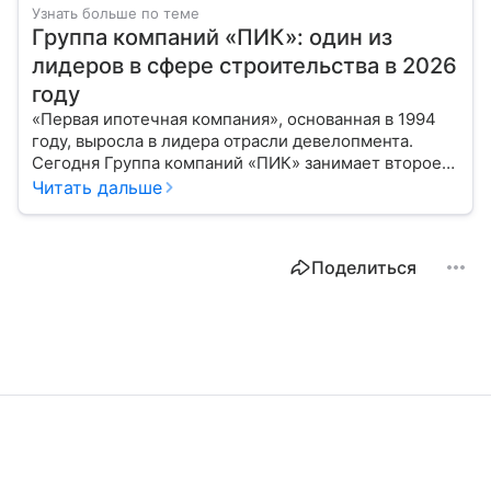
Узнать больше по теме
Группа компаний «ПИК»: один из
лидеров в сфере строительства в 2026
году
«Первая ипотечная компания», основанная в 1994
году, выросла в лидера отрасли девелопмента.
Сегодня Группа компаний «ПИК» занимает второе
место по объемам строящегося жилья в России.
Читать дальше
Расскажем о финансовых показателях холдинга.
Поделиться