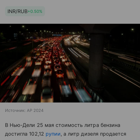
INR/RUB
+0.50%
Источник:
AP 2024
В Нью-Дели 25 мая стоимость литра бензина
достигла 102,12
рупии
, а литр дизеля продается