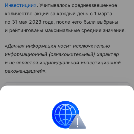
Инвестиции»
. Учитывалось средневзвешенное
количество акций за каждый день с 1 марта
по 31 мая 2023 года, после чего были выбраны
и рейтингованы максимальные средние значения.
«Данная информация носит исключительно
информационный (ознакомительный) характер
и не является индивидуальной инвестиционной
рекомендацией».
Узнать больше по теме
Газпромбанк: о перспективах в 2026
году
В статье рассказываем о ключевых направлениях
работы Газпромбанка, его достижениях и вызовах, с
которыми столкнулось финансовое учреждение.
Читать дальше