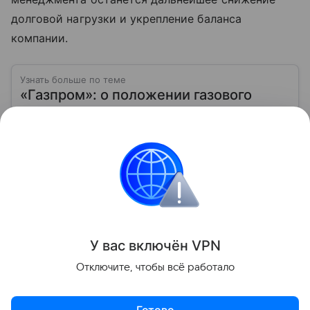
долговой нагрузки и укрепление баланса
компании.
Узнать больше по теме
«Газпром»: о положении газового
гиганта на фондовом рынке в 2026
году
Расскажем, как инвестировать в ценные бумаги
компании «Газпром», а также какие прогнозы дают
эксперты о стоимости ее акций.
Читать дальше
Поделиться
У вас включ
ён
V
P
N
Отключите, чтобы всё работало