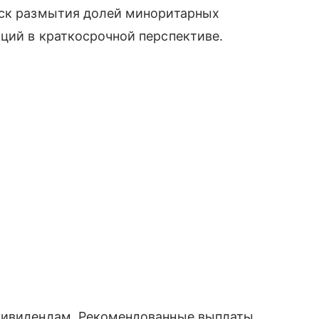
иск размытия долей миноритарных
ций в краткосрочной перспективе.
 дивидендам. Рекомендованные выплаты