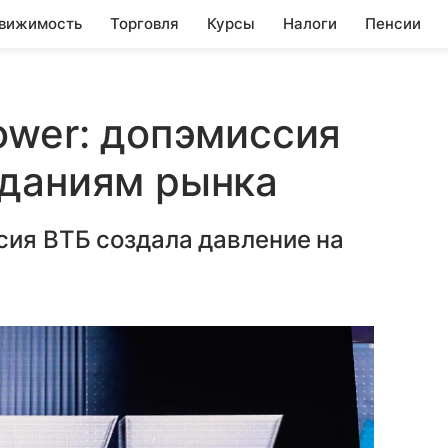
вижимость
Торговля
Курсы
Налоги
Пенсии
ower: допэмиссия
иданиям рынка
сия ВТБ создала давление на