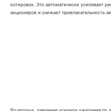
котировок. Это автоматически усиливает р
акционеров и снижает привлекательность ак
Во-вторых, давление усилили ожидания по