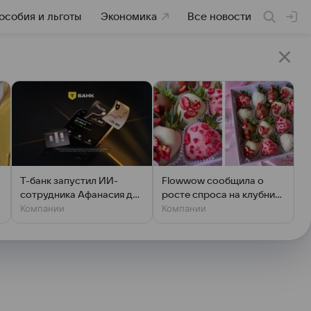
особия и льготы
Экономика
Все новости
Т-банк запустил ИИ-
Flowwow сообщила о
сотрудника Афанасия для
росте спроса на клубнику
Компании
Компании
сложных сценариев
в шоколаде в РФ на 26%
обслуживания