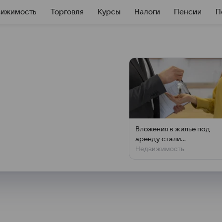
вижимость
Торговля
Курсы
Налоги
Пенсии
П
n спрогнозировали
 концу года
 года может достичь 6 тысяч
Вложения в жилье под
агают аналитики американского
аренду стали
Недвижимость
убыточными в России