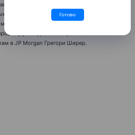
ация — в целом остаются в силе,
ых ставок Федеральной резервной
Готово
металлов из состояния паузы в гораздо
ировал руководитель направления
лам в JP Morgan Грегори Ширер.