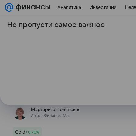
Аналитика
Инвестиции
Нед
Не пропусти самое важное
1 июля 2026
Финансы Mail
Аналитики JP Morga
рост цен на золото к
Стоимость золота к декабрю этого
долларов за тройскую унцию, пол
банка JP Morgan.
Маргарита Полянская
Автор Финансы Mail
Gold
+0.70%