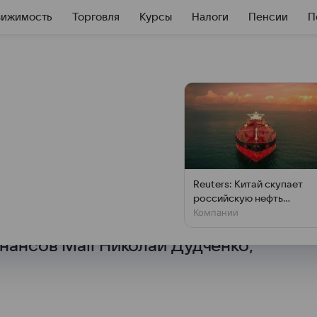
вижимость
Торговля
Курсы
Налоги
Пенсии
П
 каких высот
ой зимой
 исторический максимум —
Reuters: Китай скупает
ла 5 300 долларов за тройскую
российскую нефть
Компании
рекордными партиями
аться на отметке 6000
нансов Mail Николай Дудченко,