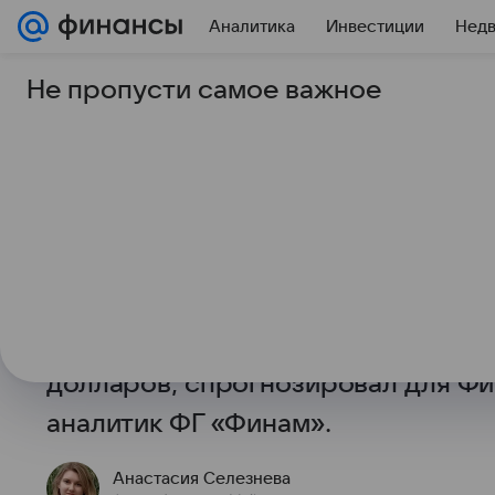
Аналитика
Инвестиции
Нед
Не пропусти самое важное
29 января 2026
Финансы Mail
Аналитик рассказал,
достигнет золото эт
Стоимость золота вновь обновила
28 января цена фьючерса превыша
унцию. Когда золото будет торгов
долларов, спрогнозировал для Фи
аналитик ФГ «Финам».
Анастасия Селезнева