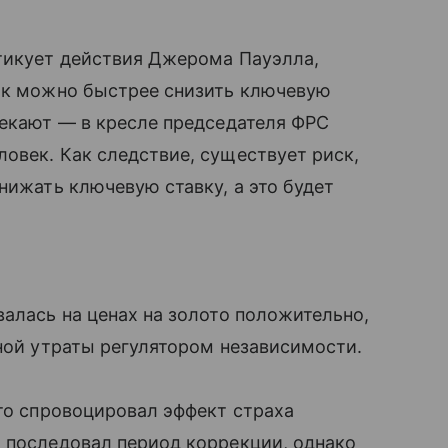
итикует действия Джерома Пауэлла,
как можно быстрее снизить ключевую
текают — в кресле председателя ФРС
овек. Как следствие, существует риск,
нижать ключевую ставку, а это будет
валась на ценах на золото положительно,
нной утраты регулятором независимости.
ото спровоцировал эффект страха
 последовал период коррекции, однако