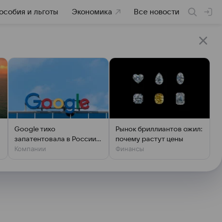
особия и льготы
Экономика
Все новости
Google тихо
Рынок бриллиантов ожил:
запатентовала в России
почему растут цены
Компании
Финансы
мощный ИИ для кода