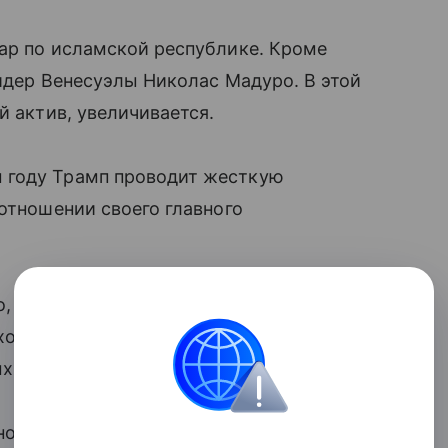
дар по исламской республике. Кроме
лидер Венесуэлы Николас Мадуро. В этой
й актив, увеличивается.
 году Трамп проводит жесткую
 отношении своего главного
о,
спрос
на драгоценные металлы растет.
бходимо обратить внимание на рост
х центральных банков.
ого совета по золоту, большая часть