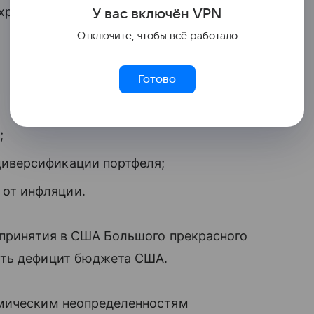
хранению позиции в золоте по причине
У вас включ
ён
V
P
N
Отключите, чтобы всё работало
Готово
;
диверсификации портфеля;
 от инфляции.
 принятия в США Большого прекрасного
ить дефицит бюджета США.
омическим неопределенностям