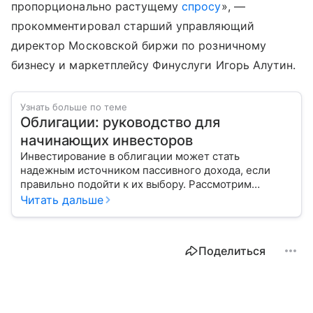
пропорционально растущему
спросу
», —
прокомментировал старший управляющий
директор Московской биржи по розничному
бизнесу и маркетплейсу Финуслуги Игорь Алутин.
Узнать больше по теме
Облигации: руководство для
начинающих инвесторов
Инвестирование в облигации может стать
надежным источником пассивного дохода, если
правильно подойти к их выбору. Рассмотрим
основные виды этих ценных бумаг и важные
Читать дальше
показатели, на которые стоит обратить внимание
при покупке.
Поделиться