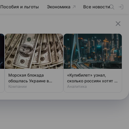
Пособия и льготы
Экономика
Все новости
Морская блокада
«Купибилет» узнал,
обошлась Украине в
сколько россиян хотят в
миллиард долларов
Компании
путешествие в страны
Аналитика
Востока