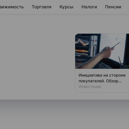
вижимость
Торговля
Курсы
Налоги
Пенсии
вая палата:
вернуться в
Инициатива на стороне
покупателей. Обзор
ли бы вернуться
российского рынка на 6
Инвестиции
ва Американской торговой
августа