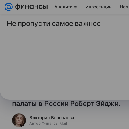
Аналитика
Инвестиции
Нед
Не пропусти самое важное
19 июня 2025
Финансы Mail
Американская торго
бизнес США желает 
Россию
Ряд ключевых компаний США хоте
на российский рынок, заявил гла
палаты в России Роберт Эйджи.
Виктория Воропаева
Автор Финансы Mail