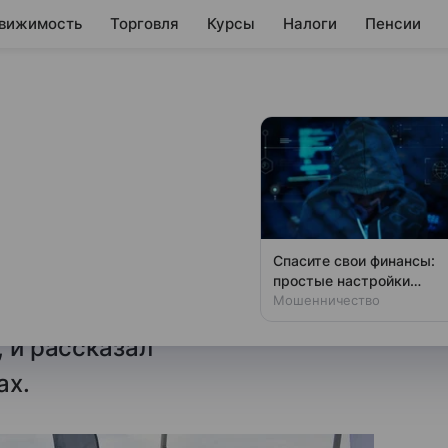
вижимость
Торговля
Курсы
Налоги
Пенсии
л о преимуществах
ости
. Глава Минпромторга РФ
Спасите свои финансы:
Новости в рамках ВЭФ-2025
простые настройки
против мошенников
Мошенничество
ками «АвтоВАЗа» Lada Iskra
, и рассказал
ах.