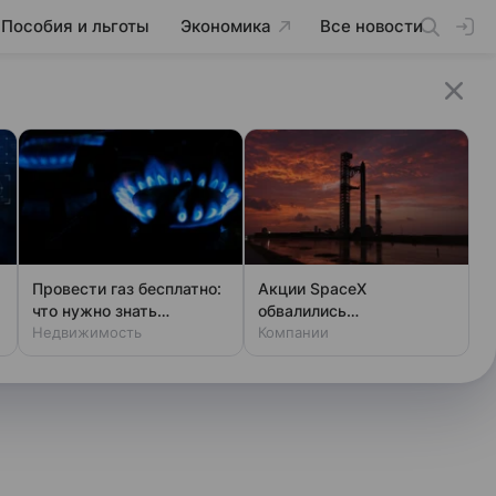
Пособия и льготы
Экономика
Все новости
Провести газ бесплатно:
Акции SpaceX
что нужно знать
обвалились
владельцам дач
Недвижимость
одновременно с аварией
Компании
на Луне