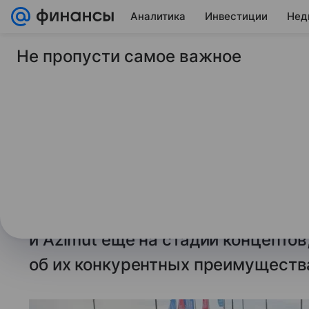
Аналитика
Инвестиции
Нед
Не пропусти самое важное
7 сентября 2025
© РИА Новости
Алиханов рассказа
Lada Iskra и Azimut
ВЛАДИВОСТОК, 7 сен —
РИА Нов
Антон Алиханов в интервью РИА 
заявил, что познакомился с новин
и Azimut еще на стадии концептов
об их конкурентных преимуществ