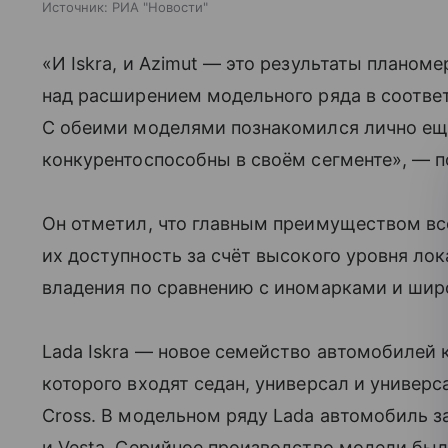
Источник:
РИА "Новости"
«И Iskra, и Azimut — это результаты планом
над расширением модельного ряда в соответ
С обеими моделями познакомился лично ещё
конкурентоспособны в своём сегменте», — 
Он отметил, что главным преимуществом вс
их доступность за счёт высокого уровня ло
владения по сравнению с иномарками и широ
Lada Iskra — новое семейство автомобилей 
которого входят седан, универсал и универ
Cross. В модельном ряду Lada автомобиль 
и Vesta. Серийное производство модели был