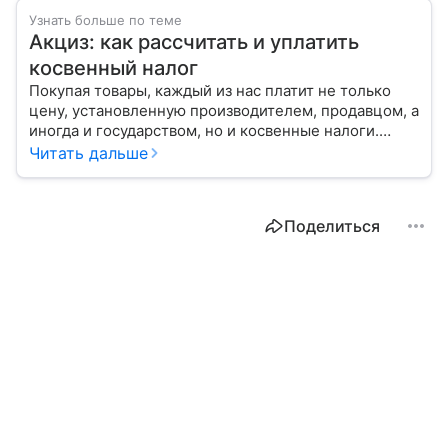
Узнать больше по теме
Акциз: как рассчитать и уплатить
косвенный налог
Покупая товары, каждый из нас платит не только
цену, установленную производителем, продавцом, а
иногда и государством, но и косвенные налоги.
Один из них — акциз. Расскажем, в какие товары он
Читать дальше
включен и как рассчитывается.
Поделиться