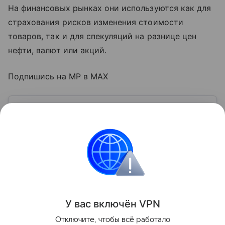
На финансовых рынках они используются как для
страхования рисков изменения стоимости
товаров, так и для спекуляций на разнице цен
нефти, валют или акций.
Подпишись на MP в MAX
Узнать больше по теме
Акции: их виды и способы
инвестирования
В статье подробно расскажем о том, что такое
акции и как на них можно заработать.
Читать дальше
Поделиться
У вас включ
ён
V
P
N
Отключите, чтобы всё работало