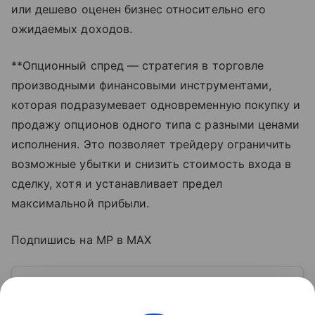
или дешево оценен бизнес относительно его
ожидаемых доходов.
**Опционный спред — стратегия в торговле
производными финансовыми инструментами,
которая подразумевает одновременную покупку и
продажу опционов одного типа с разными ценами
исполнения. Это позволяет трейдеру ограничить
возможные убытки и снизить стоимость входа в
сделку, хотя и устанавливает предел
максимальной прибыли.
Подпишись на MP в MAX
Узнать больше по теме
Акции: их виды и способы