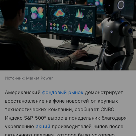
Источник:
Market Power
Американский
фондовый рынок
демонстрирует
восстановление на фоне новостей от крупных
технологических компаний, сообщает CNBC.
Индекс S&P 500* вырос в понедельник благодаря
укреплению
акций
производителей чипов после
пятничного падения, которое было ускорено