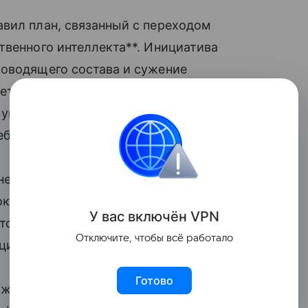
вил план, связанный с переходом
твенного интеллекта**. Инициатива
ководящего состава и сужение
ует сократить количество стран
 управления и реорганизовать отдел
небольших команд.
ение искусственного интеллекта во
 сокращаемых рабочих мест и ожидаемые
У вас включ
ён
V
P
N
тся, однако подробная информация
Отключите, чтобы всё работало
нции по
доходам
2 июня.
Готово
рже, который проходит до открытия