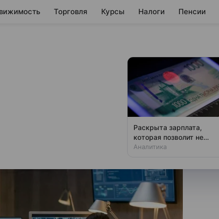
вижимость
Торговля
Курсы
Налоги
Пенсии
и на 8% на фоне
 реструктуризации
сокращении штата и переходе к
Раскрыта зарплата,
которая позволит не
чувствовать зависти
Аналитика