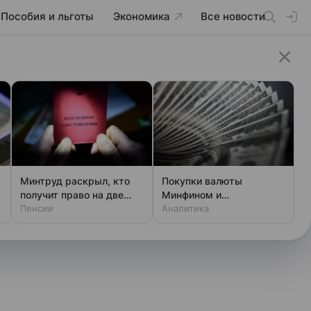
Пособия и льготы
Экономика
Все новости
Минтруд раскрыл, кто
Покупки валюты
получит право на две
Минфином и
пенсии
Пенсии
спекулянтами разогнали
Аналитика
курс до 83 руб./$