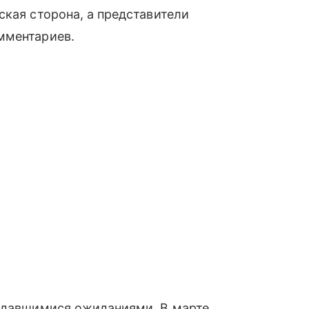
ская сторона, а представители
мментариев.
авдавшимися ожиданиями. В марте