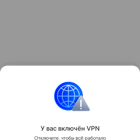
Узнать больше по теме
Доход: 5 основных видов
Рассказываем, что такое доход, какие бывают виды
и источники поступлений, а также какие активы
нельзя отнести к доходам.
Читать дальше
Поделиться
У вас включ
ён
V
P
N
Отключите, чтобы всё работало