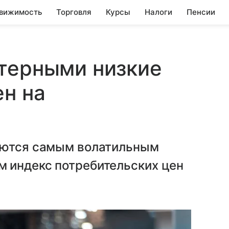
вижимость
Торговля
Курсы
Налоги
Пенсии
ктерными низкие
ен на
яются самым волатильным
 индекс потребительских цен