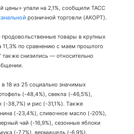
й цены» упали на 2,1%, сообщили ТАСС
канальной
розничной торговли (АКОРТ).
 продовольственные товары в крупных
а 11,3% по сравнению с маем прошлого
ы” также снизились — относительно
ообщении.
в 18 из 25 социально значимых
тофель (-48,4%), свекла (-46,5%),
 (-38,7%) и рис (-31,1%). Также
ина (-23,4%), сливочное масло (-20%),
 черный чай (-16,9%), сезонные яблоки
мука (-7,7%), вермишель (-6,9%),