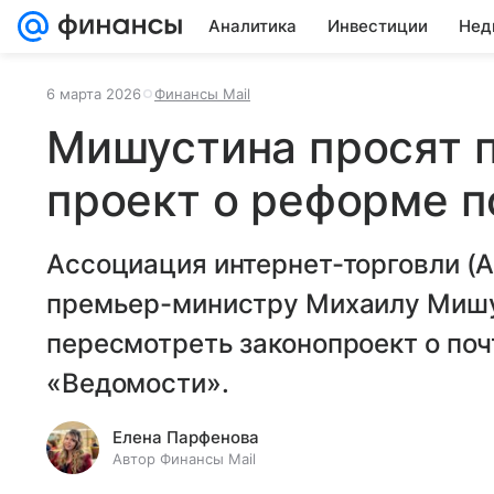
Аналитика
Инвестиции
Нед
6 марта 2026
Финансы Mail
Мишустина просят 
проект о реформе п
Ассоциация интернет-торговли (
премьер-министру Михаилу Мишу
пересмотреть законопроект о по
«Ведомости».
Елена Парфенова
Автор Финансы Mail