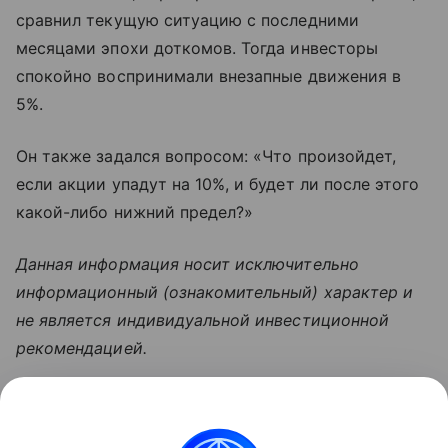
сравнил текущую ситуацию с последними
месяцами эпохи доткомов. Тогда инвесторы
спокойно воспринимали внезапные движения в
5%.
Он также задался вопросом: «Что произойдет,
если акции упадут на 10%, и будет ли после этого
какой-либо нижний предел?»
Данная информация носит исключительно
информационный (ознакомительный) характер и
не является индивидуальной инвестиционной
рекомендацией.
Узнать больше по теме
Акции: их виды и способы