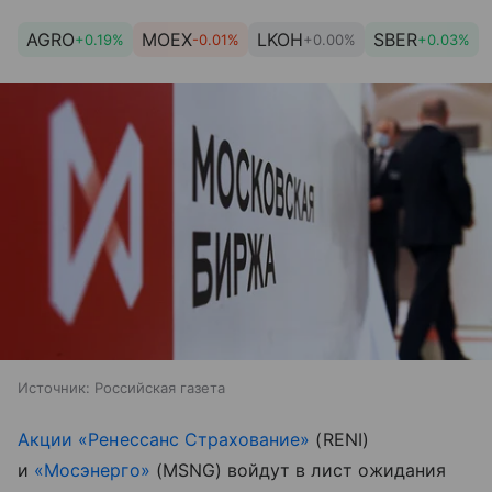
AGRO
MOEX
LKOH
SBER
+0.19%
-0.01%
+0.00%
+0.03%
Источник:
Российская газета
Акции
«Ренессанс Страхование»
(RENI)
и
«Мосэнерго»
(MSNG) войдут в лист ожидания