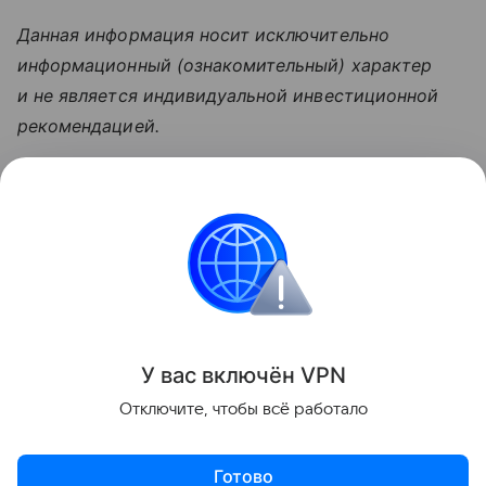
Данная информация носит исключительно
информационный (ознакомительный) характер
и не является индивидуальной инвестиционной
рекомендацией.
Узнать больше по теме
Акции: их виды и способы
инвестирования
В статье подробно расскажем о том, что такое
акции и как на них можно заработать.
Читать дальше
У вас включ
ён
V
P
N
Поделиться
Отключите, чтобы всё работало
Готово