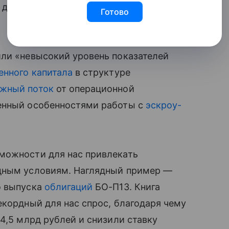
к девелопера в настоящий момент
Готово
или «невысокий уровень показателей
енного капитала
в структуре
жный поток
от операционной
ленный особенностями работы с
эскроу-
можности для нас привлекать
одным условиям. Наглядный пример —
о выпуска
облигаций
БО-П13. Книга
екордный для нас спрос, благодаря чему
4,5 млрд рублей и снизили ставку