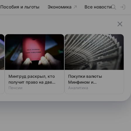
Пособия и льготы
Экономика
Все новости
Минтруд раскрыл, кто
Покупки валюты
получит право на две
Минфином и
пенсии
Пенсии
спекулянтами разогнали
Аналитика
курс до 83 руб./$