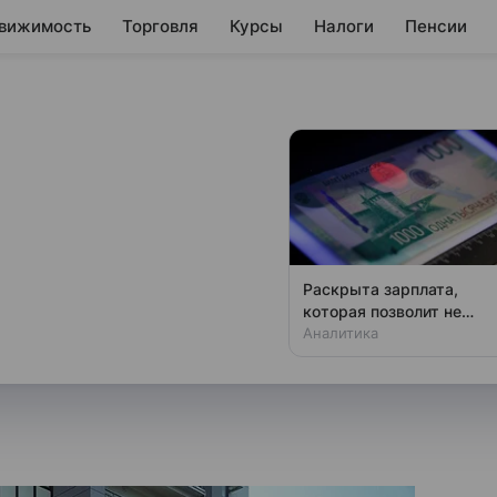
вижимость
Торговля
Курсы
Налоги
Пенсии
ысило кредитный
о девелопера
Раскрыта зарплата,
которая позволит не
ьные финансовые показатели
чувствовать зависти
Аналитика