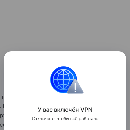
показатели компании по итогам 2023
. Позитивно на кредитное качество
У вас включ
ён
V
P
N
группы, высокая оценка системы
Отключите, чтобы всё работало
ельная кредитная история, добавили