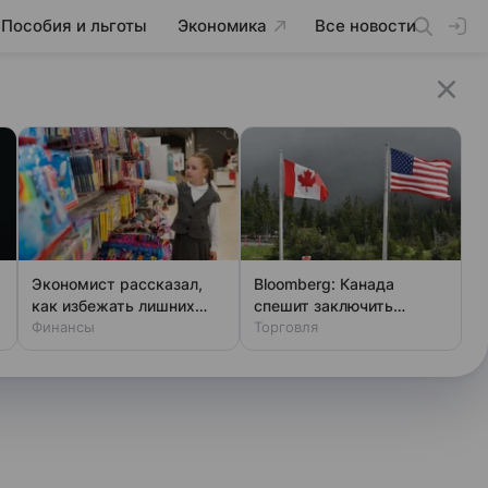
Пособия и льготы
Экономика
Все новости
Экономист рассказал,
Bloomberg: Канада
как избежать лишних
спешит заключить
трат при сборах в школу
Финансы
торговое соглашение с
Торговля
США