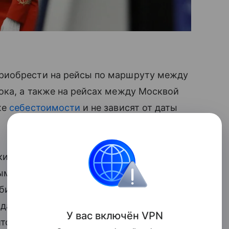
риобрести на рейсы по маршруту между
ока, а также на рейсах между Москвой
же
себестоимости
и не зависят от даты
ких» тарифов для граждан России:
ным тарифам экономического класса
 билеты по «плоским» тарифам могли
аждане, путешествующие
У вас включ
ён
V
P
N
тся в сообщении.