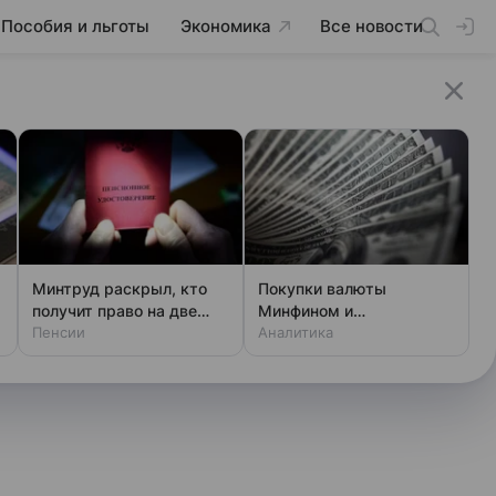
Пособия и льготы
Экономика
Все новости
Минтруд раскрыл, кто
Покупки валюты
получит право на две
Минфином и
пенсии
Пенсии
спекулянтами разогнали
Аналитика
курс до 83 руб./$