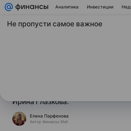
Аналитика
Инвестиции
Нед
Не пропусти самое важное
27 марта 2026
Финансы Mail
Адвокат раскрыла, 
за первоапрельские
За какие первоапрельские шутки 
увольнение, рассказала «Газете.
«Матвеенко и партнеры», член А
Ирина Глазкова.
Елена Парфенова
Автор Финансы Mail