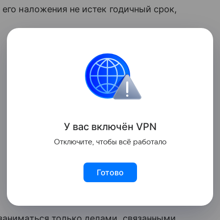
а его наложения не истек годичный срок,
У вас включ
ён
V
P
N
Отключите, чтобы всё работало
Готово
 заниматься только делами, связанными