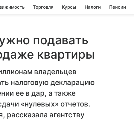
вижимость
Торговля
Курсы
Налоги
Пенсии
нужно подавать
одаже квартиры
иллионам владельцев
ать налоговую декларацию
ии ее в дар, а также
сдачи «нулевых» отчетов.
я, рассказала агентству