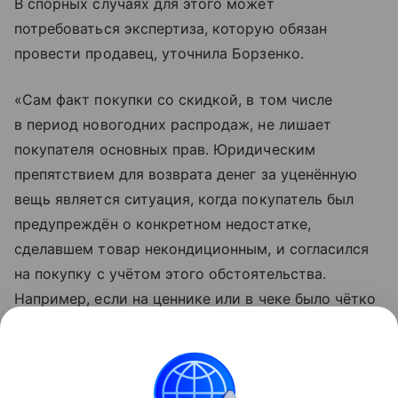
В спорных случаях для этого может
потребоваться экспертиза, которую обязан
провести продавец, уточнила Борзенко.
«Сам факт покупки со скидкой, в том числе
в период новогодних распродаж, не лишает
покупателя основных прав. Юридическим
препятствием для возврата денег за уценённую
вещь является ситуация, когда покупатель был
предупреждён о конкретном недостатке,
сделавшем товар некондиционным, и согласился
на покупку с учётом этого обстоятельства.
Например, если на ценнике или в чеке было чётко
указано “уценка в связи с наличием царапины
на корпусе” или “следы использования”,
то вернуть такой товар по причине этого