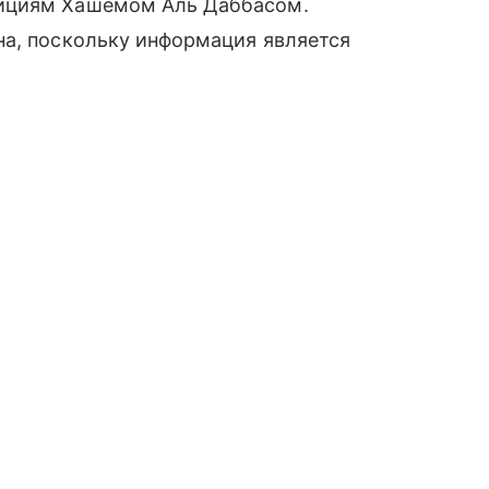
тициям Хашемом Аль Даббасом.
на, поскольку информация является