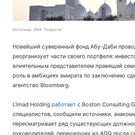
Источник:
РИА "Новости"
Новейший суверенный фонд Абу-Даби провод
реорганизует части своего портфеля: инвес
влиятельным представителем правящей семь
роль в амбициях эмирата по заключению сд
агентство Bloomberg.
L’imad Holding
работает
с Boston Consulting 
специалистов, сообщили источники, знаком
пересматривает ряд существующих должнос
руководителей, перешедших из ADQ после сд