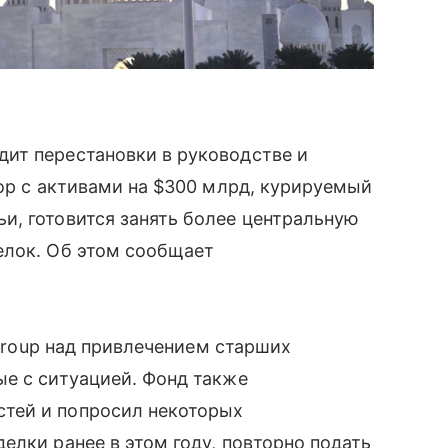
ит перестановки в руководстве и
тор с активами на $300 млрд, курируемый
и, готовится занять более центральную
елок. Об этом сообщает
Group над привлечением старших
ые с ситуацией. Фонд также
тей и попросил некоторых
елки ранее в этом году, повторно подать