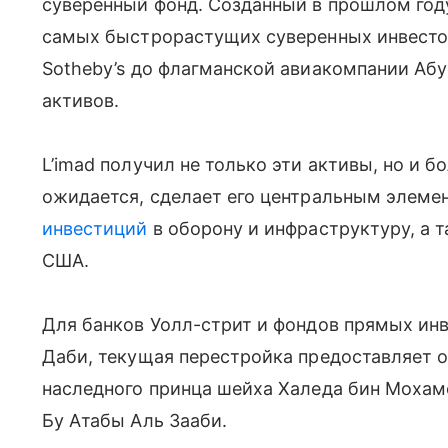
суверенный фонд. Созданный в прошлом году
самых быстрорастущих суверенных инвестор
Sotheby’s до флагманской авиакомпании Аб
активов.
L’imad получил не только эти активы, но и б
ожидается, сделает его центральным элеме
инвестиций
в оборону и инфраструктуру, а 
США.
Для банков Уолл-стрит и фондов прямых ин
Даби, текущая перестройка предоставляет о
наследного принца шейха Халеда бин Мохам
Бу Атабы Аль Зааби.