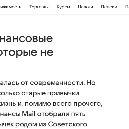
вижимость
Торговля
Курсы
Налоги
Пенсии
П
инансовые
оторые не
алась от современности. Но
колько старые привычки
изнь и, помимо всего прочего,
инансы Mail отобрали пять
ычек родом из Советского