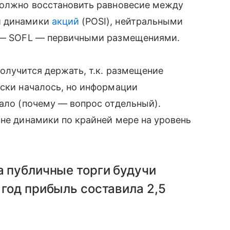
 должно восстановить равновесие между
й динамики
акций
(POSI), нейтральными
и — SOFL — первичными размещениями.
олучится держать, т.к. размещение
ески началось, но информации
мало (почему — вопрос отдельный).
ане динамики по крайней мере на уровень
а публичные торги будучи
 год прибыль составила 2,5