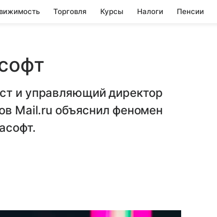
вижимость
Торговля
Курсы
Налоги
Пенсии
асофт
ст и управляющий директор
ов Mail.ru объяснил феномен
асофт.