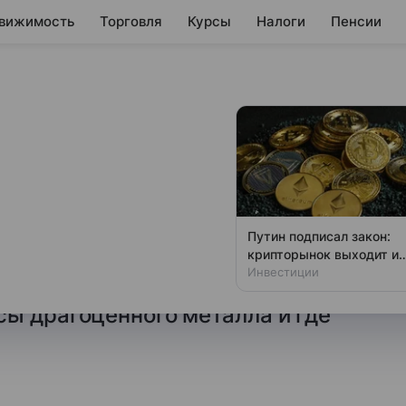
вижимость
Торговля
Курсы
Налоги
Пенсии
 большими
асах сотни и тысячи тонн
Путин подписал закон:
ть эти деньги на своей
крипторынок выходит из
тени
Инвестиции
других государствах. Кто из
ы драгоценного металла и где