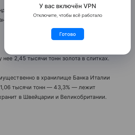
У вас включ
ён
V
P
N
ндесбанка в Франкфурте-на-Майне,
Отключите, чтобы всё работало
анятся в Лондоне, Великобритания.
Готово
 нее 2,45 тысячи тонн золота в слитках.
имущественно в хранилище Банка Италии
е 1,06 тысячи тонн — 43,3% — лежит
хранит в Швейцарии и Великобритании.