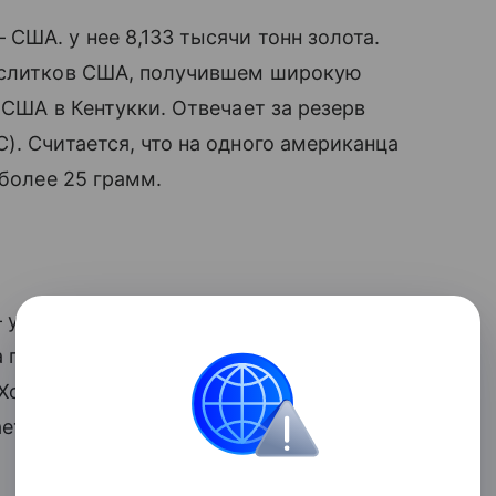
США. у нее 8,133 тысячи тонн золота.
и слитков США, получившем широкую
 США в Кентукки. Отвечает за резерв
). Считается, что на одного американца
 более 25 грамм.
 нее в запасах 3,351 тысячи тонн
по золоту (WGC), в I квартале 2025 года
Хотя страна и покупает металл, в то же
ает: с 2022 резервы сократились более