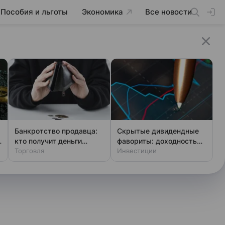
Пособия и льготы
Экономика
Все новости
Банкротство продавца:
Скрытые дивидендные
кто получит деньги
фавориты: доходность
первым
Торговля
выше ключевой ставки
Инвестиции